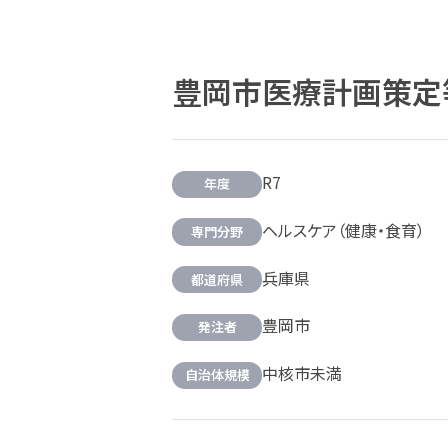
豊岡市医療計画策定
R7
年度
ヘルスケア（健康・食育）
専門分野
兵庫県
都道府県
豊岡市
発注者
中核市未満
自治体規模