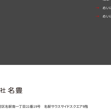
めい
めい
村区名駅南一丁目21番19号
名駅サウスサイドスクエア9階