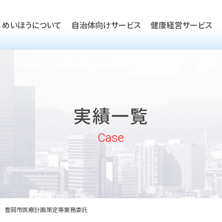
めいほうについて
自治体向けサービス
健康経営サービス
TOP
ごあいさつ
TOP
会社概要
TOP
健康経営優良法人取得支援
実績一覧
沿革
実績一覧
企業向けヘルスケア・健康経
めいほうの取り組み
Case
めいほうの歴史
豊岡市医療計画策定等業務委託