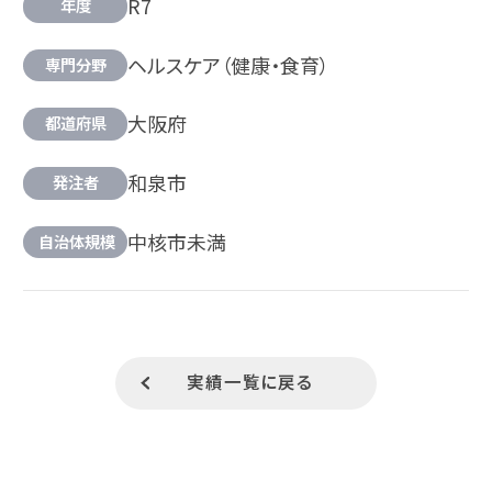
R7
年度
ヘルスケア（健康・食育）
専門分野
大阪府
都道府県
和泉市
発注者
中核市未満
自治体規模
実績一覧に戻る