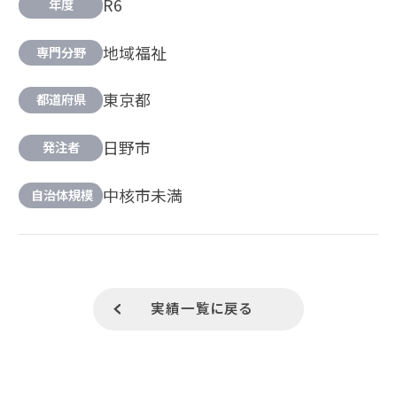
R6
年度
地域福祉
専門分野
東京都
都道府県
日野市
発注者
中核市未満
自治体規模
実績一覧に戻る