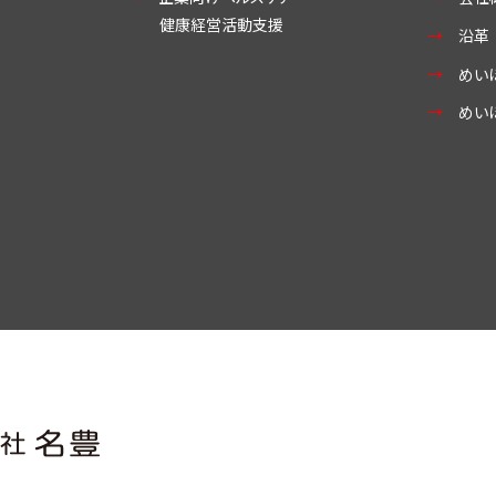
健康経営活動支援
沿革
めい
めい