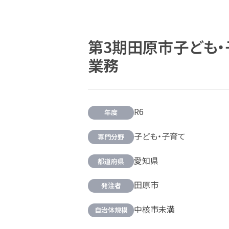
第3期田原市子ども
業務
R6
年度
子ども・子育て
専門分野
愛知県
都道府県
田原市
発注者
中核市未満
自治体規模