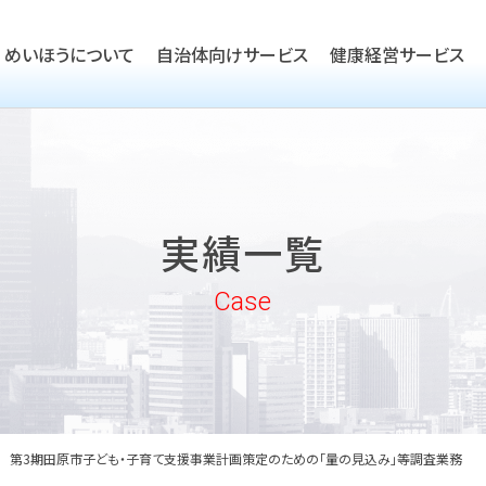
めいほうについて
自治体向けサービス
健康経営サービス
TOP
ごあいさつ
TOP
会社概要
TOP
健康経営優良法人取得支援
実績一覧
沿革
実績一覧
企業向けヘルスケア・健康経
めいほうの取り組み
Case
めいほうの歴史
第3期田原市子ども・子育て支援事業計画策定のための「量の見込み」等調査業務