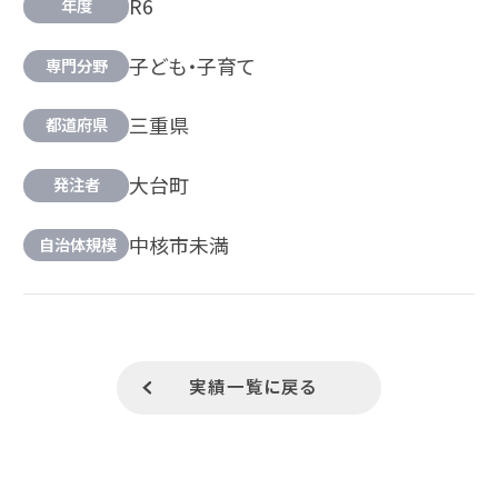
R6
年度
子ども・子育て
専門分野
三重県
都道府県
大台町
発注者
中核市未満
自治体規模
実績一覧に戻る