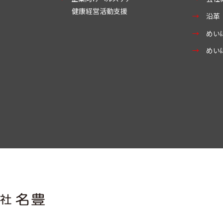
健康経営活動支援
沿革
めい
めい