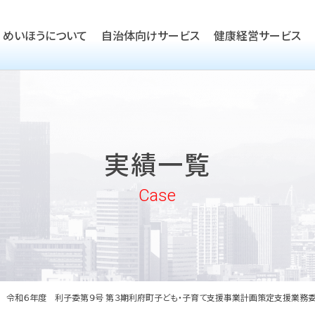
めいほうについて
自治体向けサービス
健康経営サービス
TOP
ごあいさつ
TOP
会社概要
TOP
健康経営優良法人取得支援
実績一覧
沿革
実績一覧
企業向けヘルスケア・健康経
めいほうの取り組み
Case
めいほうの歴史
令和６年度 利子委第９号 第３期利府町子ども・子育て支援事業計画策定支援業務