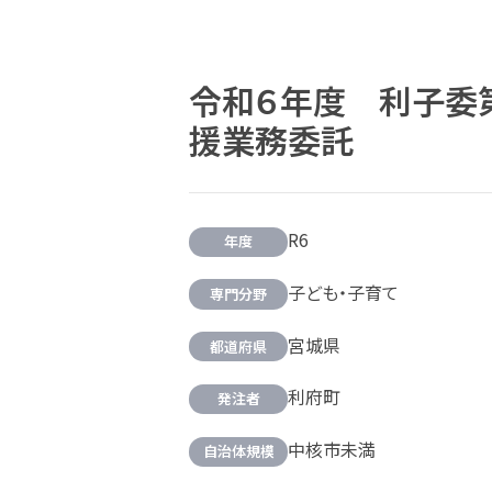
令和６年度 利子委
援業務委託
R6
年度
子ども・子育て
専門分野
宮城県
都道府県
利府町
発注者
中核市未満
自治体規模