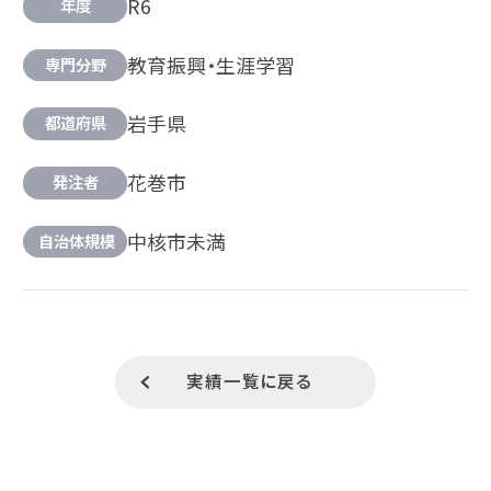
R6
年度
教育振興・生涯学習
専門分野
岩手県
都道府県
花巻市
発注者
中核市未満
自治体規模
実績一覧に戻る