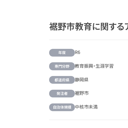
裾野市教育に関する
R6
年度
教育振興・生涯学習
専門分野
静岡県
都道府県
裾野市
発注者
中核市未満
自治体規模