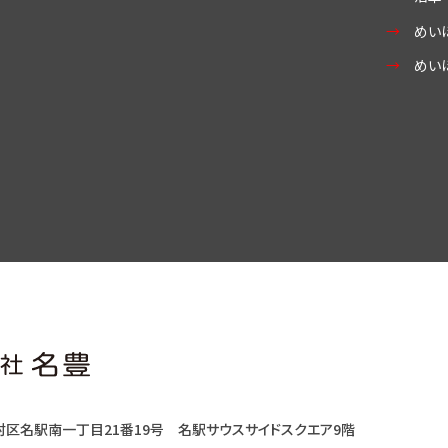
めい
めい
村区名駅南一丁目21番19号
名駅サウスサイドスクエア9階