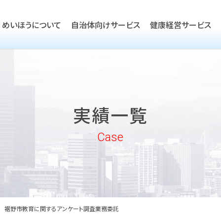
めいほうについて
自治体向けサービス
健康経営サービス
TOP
ごあいさつ
TOP
会社概要
TOP
健康経営優良法人取得支援
実績一覧
沿革
実績一覧
企業向けヘルスケア・健康経
めいほうの取り組み
Case
めいほうの歴史
裾野市教育に関するアンケート調査業務委託