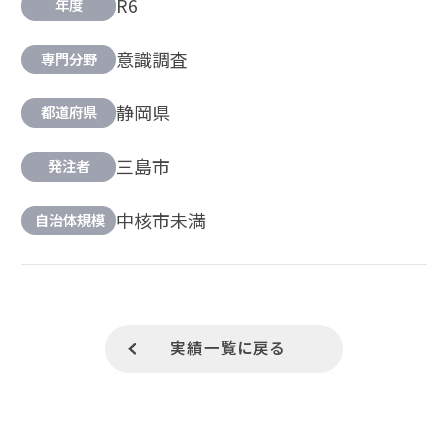
R6
年度
意識調査
専門分野
静岡県
都道府県
三島市
発注者
中核市未満
自治体規模
実績一覧に戻る