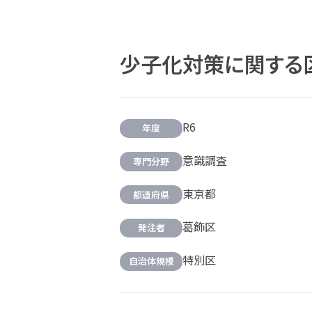
少子化対策に関する
R6
年度
意識調査
専門分野
東京都
都道府県
葛飾区
発注者
特別区
自治体規模