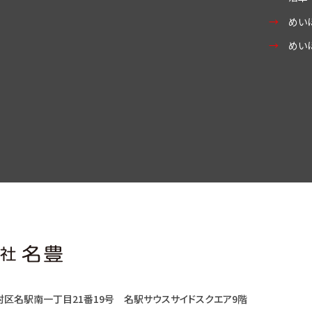
めい
めい
村区名駅南一丁目21番19号
名駅サウスサイドスクエア9階