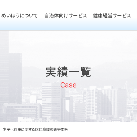
めいほうについて
自治体向けサービス
健康経営サービス
TOP
ごあいさつ
TOP
会社概要
TOP
健康経営優良法人取得支援
実績一覧
沿革
実績一覧
企業向けヘルスケア・健康経
めいほうの取り組み
Case
めいほうの歴史
少子化対策に関する区民意識調査等委託