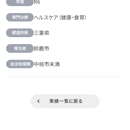
R6
年度
ヘルスケア（健康・食育）
専門分野
三重県
都道府県
鈴鹿市
発注者
中核市未満
自治体規模
実績一覧に戻る