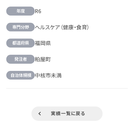
R6
年度
ヘルスケア（健康・食育）
専門分野
福岡県
都道府県
粕屋町
発注者
中核市未満
自治体規模
実績一覧に戻る