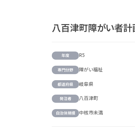
八百津町障がい者計
R5
年度
障がい福祉
専門分野
岐阜県
都道府県
八百津町
発注者
中核市未満
自治体規模