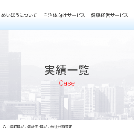
めいほうについて
自治体向けサービス
健康経営サービス
TOP
ごあいさつ
TOP
会社概要
TOP
健康経営優良法人取得支援
実績一覧
沿革
実績一覧
企業向けヘルスケア・健康経
めいほうの取り組み
Case
めいほうの歴史
八百津町障がい者計画・障がい福祉計画策定