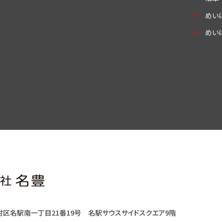
めい
めい
村区名駅南一丁目21番19号
名駅サウスサイドスクエア9階