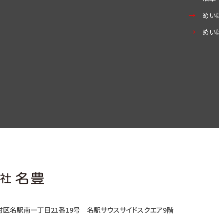
めい
めい
村区名駅南一丁目21番19号
名駅サウスサイドスクエア9階