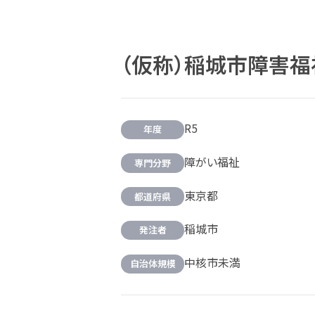
（仮称）稲城市障害
R5
年度
障がい福祉
専門分野
東京都
都道府県
稲城市
発注者
中核市未満
自治体規模