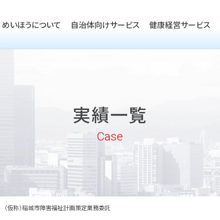
めいほうについて
自治体向けサービス
健康経営サービス
TOP
ごあいさつ
TOP
会社概要
TOP
健康経営優良法人取得支援
実績一覧
沿革
実績一覧
企業向けヘルスケア・健康経
めいほうの取り組み
Case
めいほうの歴史
（仮称）稲城市障害福祉計画策定業務委託