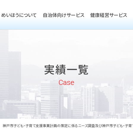
めいほうについて
自治体向けサービス
健康経営サービス
TOP
ごあいさつ
TOP
会社概要
TOP
健康経営優良法人取得支援
実績一覧
沿革
実績一覧
企業向けヘルスケア・健康経
めいほうの取り組み
Case
めいほうの歴史
神戸市子ども・子育て支援事業計画の策定に係るニーズ調査及び神戸市子ども・子育