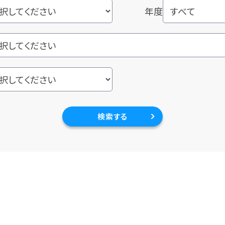
年度
検索する