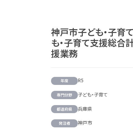
神戸市子ども・子育
も・子育て支援総合
援業務
R5
年度
子ども・子育て
専門分野
兵庫県
都道府県
神戸市
発注者