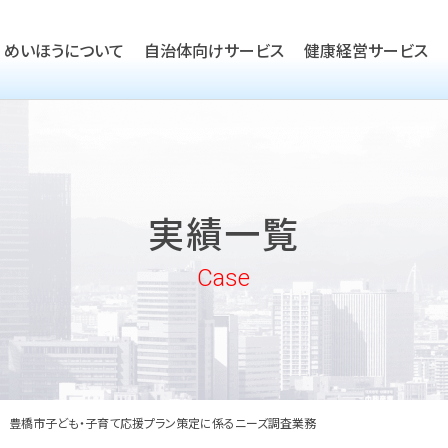
めいほうについて
自治体向けサービス
健康経営サービス
TOP
ごあいさつ
TOP
会社概要
TOP
健康経営優良法人取得支援
実績一覧
沿革
実績一覧
企業向けヘルスケア・健康経
めいほうの取り組み
Case
めいほうの歴史
豊橋市子ども・子育て応援プラン策定に係るニーズ調査業務