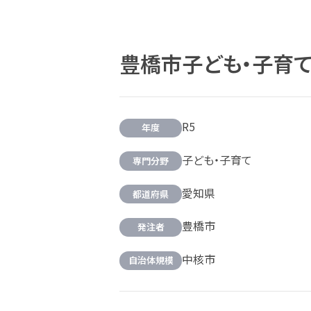
豊橋市子ども・子育
R5
年度
子ども・子育て
専門分野
愛知県
都道府県
豊橋市
発注者
中核市
自治体規模