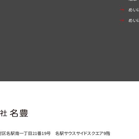
めい
めい
村区名駅南一丁目21番19号
名駅サウスサイドスクエア9階