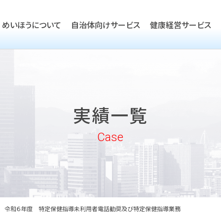
めいほうについて
自治体向けサービス
健康経営サービス
TOP
ごあいさつ
TOP
会社概要
TOP
健康経営優良法人取得支援
実績一覧
沿革
実績一覧
企業向けヘルスケア・健康経
めいほうの取り組み
Case
めいほうの歴史
令和６年度 特定保健指導未利用者電話勧奨及び特定保健指導業務