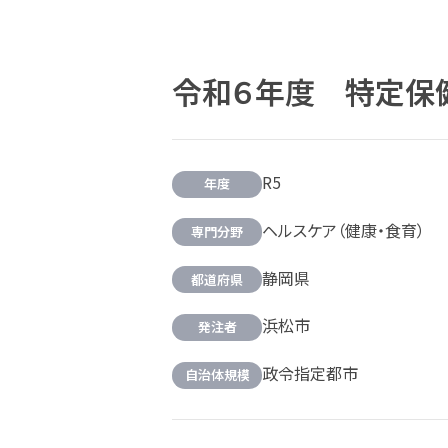
令和６年度 特定保
R5
年度
ヘルスケア（健康・食育）
専門分野
静岡県
都道府県
浜松市
発注者
政令指定都市
自治体規模