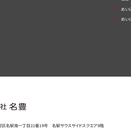
めい
めい
村区名駅南一丁目21番19号
名駅サウスサイドスクエア9階