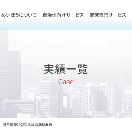
めいほうについて
自治体向けサービス
健康経営サービス
TOP
ごあいさつ
TOP
会社概要
TOP
健康経営優良法人取得支援
実績一覧
沿革
実績一覧
企業向けヘルスケア・健康経
めいほうの取り組み
Case
めいほうの歴史
特定健康診査受診電話勧奨業務