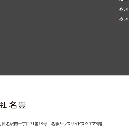
めい
めい
村区名駅南一丁目21番19号
名駅サウスサイドスクエア9階