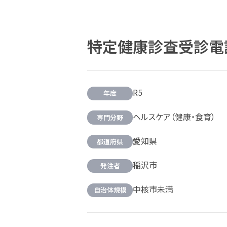
特定健康診査受診電
R5
年度
ヘルスケア（健康・食育）
専門分野
愛知県
都道府県
稲沢市
発注者
中核市未満
自治体規模