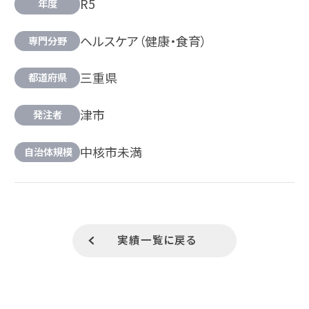
R5
年度
ヘルスケア（健康・食育）
専門分野
三重県
都道府県
津市
発注者
中核市未満
自治体規模
実績一覧に戻る