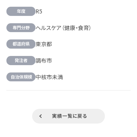
R5
年度
ヘルスケア（健康・食育）
専門分野
東京都
都道府県
調布市
発注者
中核市未満
自治体規模
実績一覧に戻る