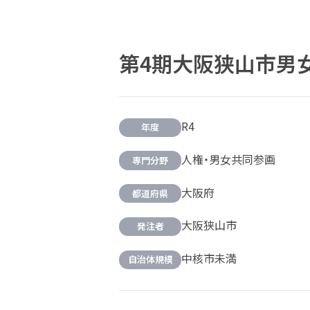
第4期大阪狭山市男
R4
年度
人権・男女共同参画
専門分野
大阪府
都道府県
大阪狭山市
発注者
中核市未満
自治体規模