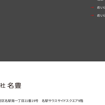
めい
めい
村区名駅南一丁目21番19号
名駅サウスサイドスクエア9階