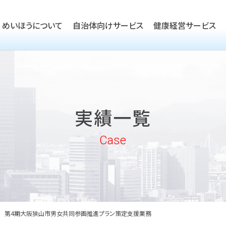
めいほうについて
自治体向けサービス
健康経営サービス
TOP
ごあいさつ
TOP
会社概要
TOP
健康経営優良法人取得支援
実績一覧
沿革
実績一覧
企業向けヘルスケア・健康経
めいほうの取り組み
Case
めいほうの歴史
第4期大阪狭山市男女共同参画推進プラン策定支援業務