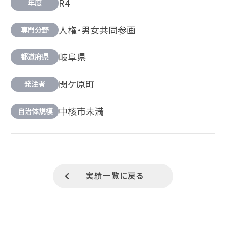
R4
年度
人権・男女共同参画
専門分野
岐阜県
都道府県
関ケ原町
発注者
中核市未満
自治体規模
実績一覧に戻る