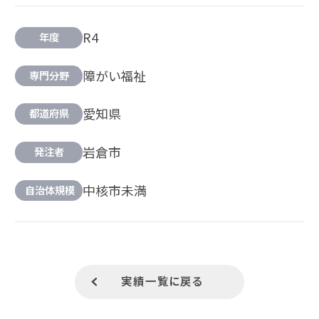
R4
年度
障がい福祉
専門分野
愛知県
都道府県
岩倉市
発注者
中核市未満
自治体規模
実績一覧に戻る