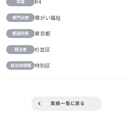
R4
年度
障がい福祉
専門分野
東京都
都道府県
杉並区
発注者
特別区
自治体規模
実績一覧に戻る