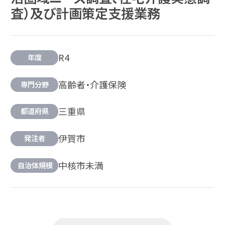
査）及び計画策定支援業務
R4
年度
高齢者・介護保険
専門分野
三重県
都道府県
伊賀市
発注者
中核市未満
自治体規模