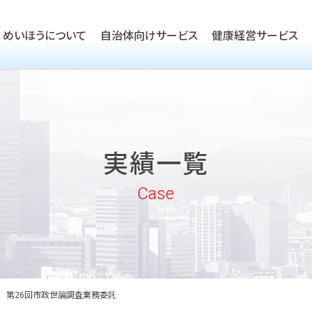
めいほうについて
自治体向けサービス
健康経営サービス
TOP
ごあいさつ
TOP
会社概要
TOP
健康経営優良法人取得支援
実績一覧
沿革
実績一覧
企業向けヘルスケア・健康経
めいほうの取り組み
Case
めいほうの歴史
第26回市政世論調査業務委託