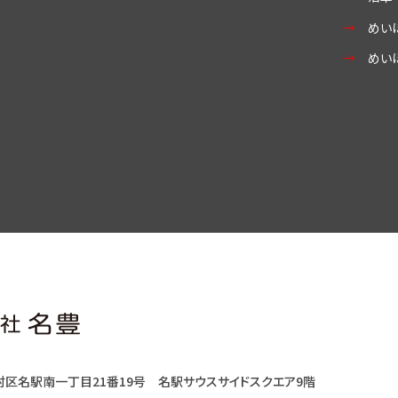
めい
めい
村区名駅南一丁目21番19号
名駅サウスサイドスクエア9階