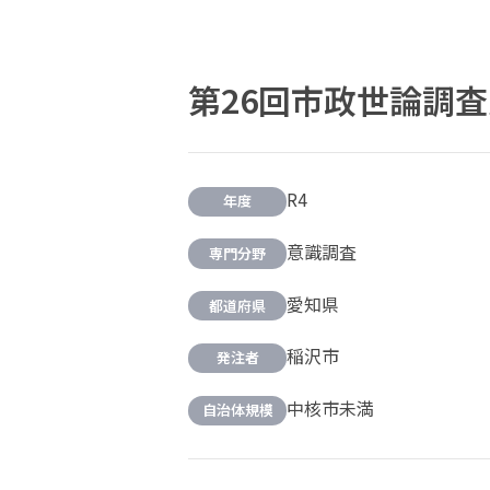
第26回市政世論調
R4
年度
意識調査
専門分野
愛知県
都道府県
稲沢市
発注者
中核市未満
自治体規模