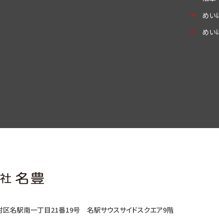
めい
めい
村区名駅南一丁目21番19号
名駅サウスサイドスクエア9階