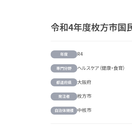
令和4年度枚方市国
R4
年度
ヘルスケア（健康・食育）
専門分野
大阪府
都道府県
枚方市
発注者
中核市
自治体規模