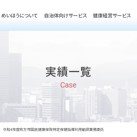
めいほうについて
自治体向けサービス
健康経営サービス
TOP
ごあいさつ
TOP
会社概要
TOP
健康経営優良法人取得支援
実績一覧
沿革
実績一覧
企業向けヘルスケア・健康経
めいほうの取り組み
Case
めいほうの歴史
令和4年度枚方市国民健康保険特定保健指導利用勧奨業務委託