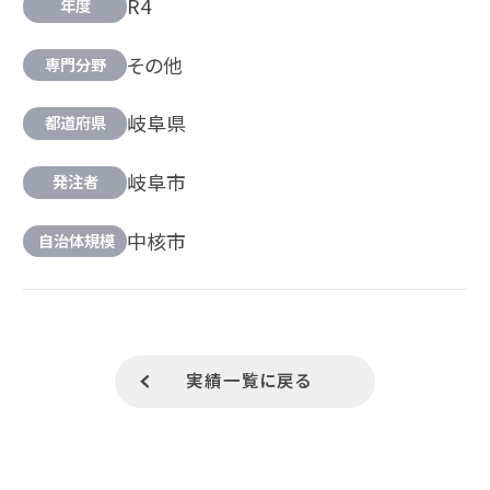
R4
年度
その他
専門分野
岐阜県
都道府県
岐阜市
発注者
中核市
自治体規模
実績一覧に戻る