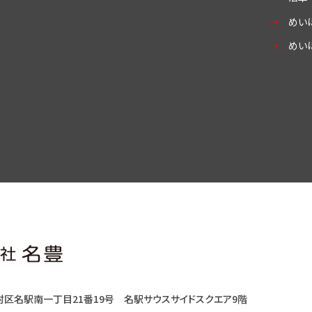
めい
めい
村区名駅南一丁目21番19号
名駅サウスサイドスクエア9階