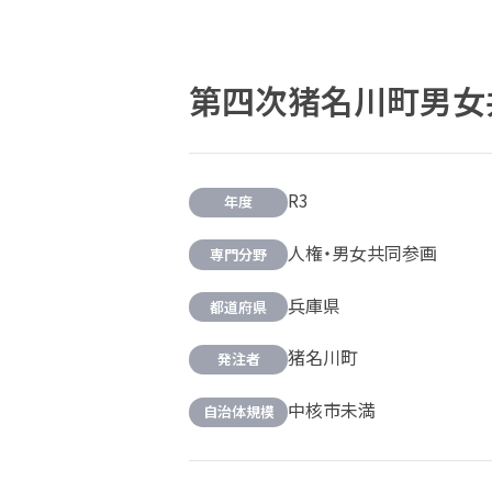
第四次猪名川町男女
R3
年度
人権・男女共同参画
専門分野
兵庫県
都道府県
猪名川町
発注者
中核市未満
自治体規模