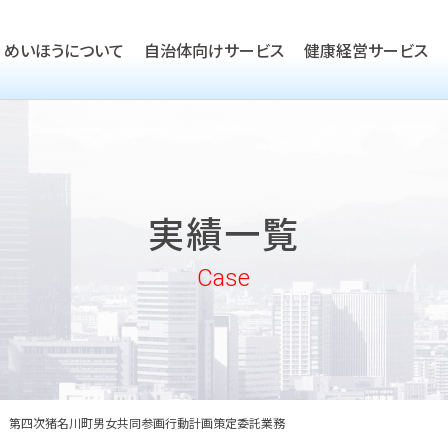
めいほうについて
自治体向けサービス
健康経営サービス
TOP
ごあいさつ
TOP
会社概要
TOP
健康経営優良法人取得支援
実績一覧
沿革
実績一覧
企業向けヘルスケア・健康経
めいほうの取り組み
Case
めいほうの歴史
第四次猪名川町男女共同参画行動計画策定委託業務