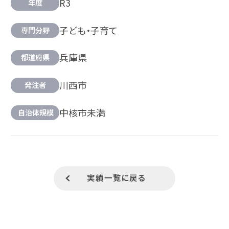
R3
年度
子ども・子育て
専門分野
兵庫県
都道府県
川西市
発注者
中核市未満
自治体規模
実績一覧に戻る