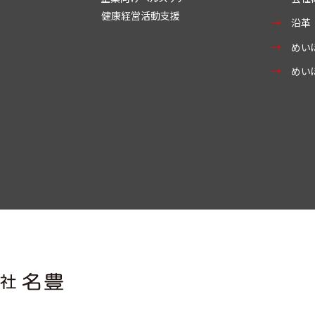
健康経営活動支援
沿革
めい
めい