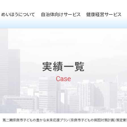
めいほうについて
自治体向けサービス
健康経営サービス
TOP
ごあいさつ
TOP
会社概要
TOP
健康経営優良法人取得支援
実績一覧
沿革
実績一覧
企業向けヘルスケア・健康経
めいほうの取り組み
Case
めいほうの歴史
第二期奈良市子どもの豊かな未来応援プラン（奈良市子どもの貧困対策計画）策定業