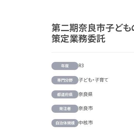
第二期奈良市子ども
策定業務委託
R3
年度
子ども・子育て
専門分野
奈良県
都道府県
奈良市
発注者
中核市
自治体規模