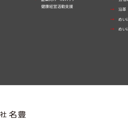
健康経営活動支援
沿革
めい
めい