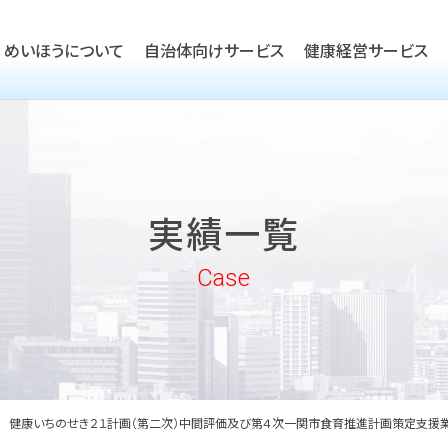
めいほうについて
自治体向けサービス
健康経営サービス
TOP
ごあいさつ
TOP
会社概要
TOP
健康経営優良法人取得支援
実績一覧
沿革
実績一覧
企業向けヘルスケア・健康経
めいほうの取り組み
Case
めいほうの歴史
健康いちのせき２１計画（第二次）中間評価及び第４次一関市食育推進計画策定支援