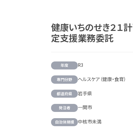
健康いちのせき２１
定支援業務委託
R3
年度
ヘルスケア（健康・食育）
専門分野
岩手県
都道府県
一関市
発注者
中核市未満
自治体規模