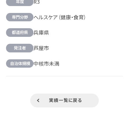
R3
年度
ヘルスケア（健康・食育）
専門分野
兵庫県
都道府県
芦屋市
発注者
中核市未満
自治体規模
実績一覧に戻る